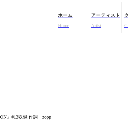
ホーム
アーティスト
Home
Artist
C
OON』#13収録 作詞：zopp