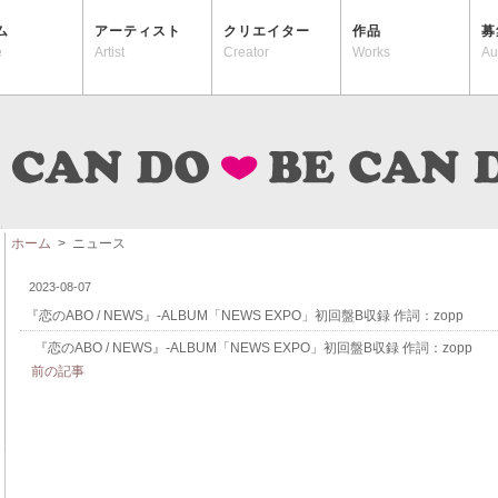
ム
アーティスト
クリエイター
作品
募
e
Artist
Creator
Works
Au
ホーム
> ニュース
2023-08-07
『恋のABO / NEWS』-ALBUM「NEWS EXPO」初回盤B収録 作詞：zopp
『恋のABO / NEWS』-ALBUM「NEWS EXPO」初回盤B収録 作詞：zopp
前の記事