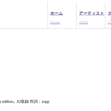
ホーム
アーティスト
Home
Artist
C
million』#2収録 作詞：zopp