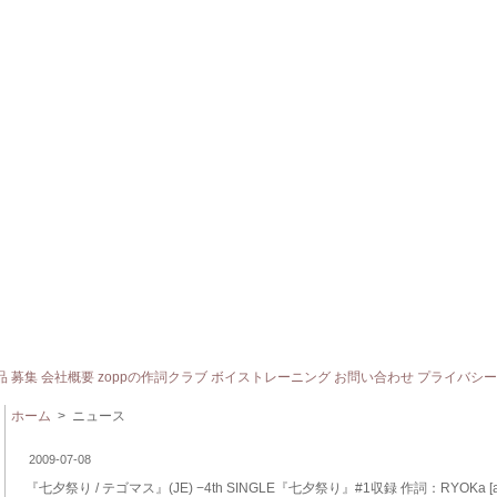
品
募集
会社概要
zoppの作詞クラブ
ボイストレーニング
お問い合わせ
プライバシー
ホーム
> ニュース
2009-07-08
『七夕祭り / テゴマス』(JE) −4th SINGLE『七夕祭り』#1収録 作詞：RYOKa [an