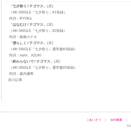
『
七夕祭り / テゴマス
』(JE)
（4th SINGLE『七夕祭り』#1収録）
作詞：RYOKa
『
はなむけ / テゴマス
』(JE)
（4th SINGLE『七夕祭り』#2収録）
作詞：板橋カナオ
『
僕らしく / テゴマス
』(JE)
（4th SINGLE『七夕祭り』通常盤#3収録）
作詞：nami、AZUKI
『
終わらないで
/ テゴマス
』(JE)
（4th SINGLE『七夕祭り』通常盤#3収録）
作詞：森内優希
前の記事
ごあいさつ
｜
会社概要
Co