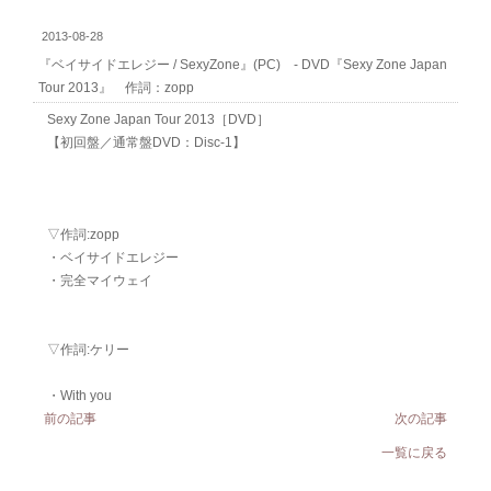
2013-08-28
『ベイサイドエレジー / SexyZone』(PC) - DVD『Sexy Zone Japan
Tour 2013』 作詞：zopp
Sexy Zone Japan Tour 2013［DVD］
【初回盤／通常盤DVD：Disc-1】
▽作詞:zopp
・
ベイサイドエレジー
・完全マイウェイ
▽作詞:ケリー
・With you
前の記事
次の記事
一覧に戻る