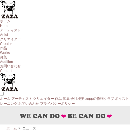
ホーム
Home
アーティスト
Artist
クリエイター
Creator
作品
Works
募集
Audition
お問い合わせ
Contact
ホーム
アーティスト
クリエイター
作品
募集
会社概要
zoppの作詞クラブ
ボイスト
レーニング
お問い合わせ
プライバシーポリシー
ホーム
> ニュース