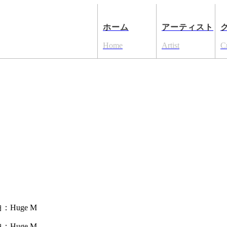
ホーム
アーティスト
Home
Artist
C
：Huge M
：Huge M