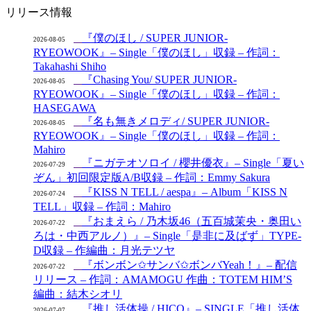
リリース情報
『僕のほし / SUPER JUNIOR-
2026-08-05
RYEOWOOK』– Single「僕のほし」収録 – 作詞：
Takahashi Shiho
『Chasing You/ SUPER JUNIOR-
2026-08-05
RYEOWOOK』– Single「僕のほし」収録 – 作詞：
HASEGAWA
『名も無きメロディ/ SUPER JUNIOR-
2026-08-05
RYEOWOOK』– Single「僕のほし」収録 – 作詞：
Mahiro
『ニガテオソロイ / 櫻井優衣』– Single「夏い
2026-07-29
ぞん」初回限定版A/B収録 – 作詞：Emmy Sakura
『KISS N TELL / aespa』– Album「KISS N
2026-07-24
TELL」収録 – 作詞：Mahiro
『おまえら / 乃木坂46（五百城茉央・奥田い
2026-07-22
ろは・中西アルノ）』– Single「是非に及ばず」TYPE-
D収録 – 作編曲：月光テツヤ
『ボンボン✩サンバ✩ボンバYeah！』– 配信
2026-07-22
リリース – 作詞：AMAMOGU 作曲：TOTEM HIM’S
編曲：結木シオリ
『推し活体操 / HICO』– SINGLE「推し活体
2026-07-07