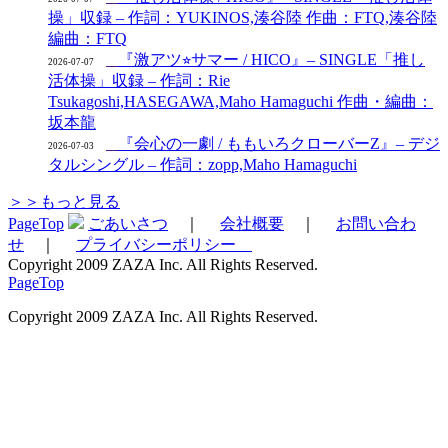
操」収録 – 作詞：YUKINOS,湊谷陸 作曲：FTQ,湊谷陸
編曲：FTQ
『激アツ⭐︎サマー / HICO』– SINGLE「推し
2026-07-07
活体操」収録 – 作詞：Rie
Tsukagoshi,HASEGAWA,Maho Hamaguchi 作曲・編曲：
坂本龍
『会心の一劇 / ももいろクローバーZ』– デジ
2026-07-03
タルシングル – 作詞：zopp,Maho Hamaguchi
＞＞もっと見る
PageTop
ごあいさつ
｜
会社概要
｜
お問い合わ
せ
｜
プライバシーポリシー
Copyright 2009 ZAZA Inc. All Rights Reserved.
PageTop
Copyright 2009 ZAZA Inc. All Rights Reserved.