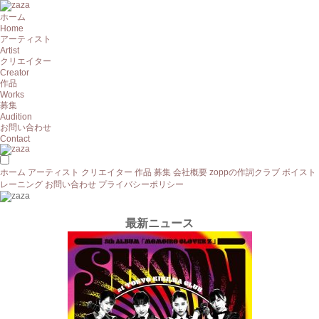
ホーム
Home
アーティスト
Artist
クリエイター
Creator
作品
Works
募集
Audition
お問い合わせ
Contact
ホーム
アーティスト
クリエイター
作品
募集
会社概要
zoppの作詞クラブ
ボイスト
レーニング
お問い合わせ
プライバシーポリシー
最新ニュース