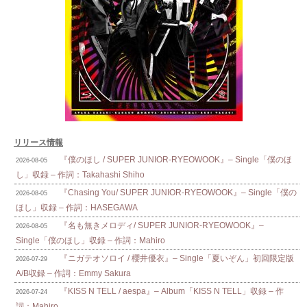
リリース情報
『僕のほし / SUPER JUNIOR-RYEOWOOK』– Single「僕のほ
2026-08-05
し」収録 – 作詞：Takahashi Shiho
『Chasing You/ SUPER JUNIOR-RYEOWOOK』– Single「僕の
2026-08-05
ほし」収録 – 作詞：HASEGAWA
『名も無きメロディ/ SUPER JUNIOR-RYEOWOOK』–
2026-08-05
Single「僕のほし」収録 – 作詞：Mahiro
『ニガテオソロイ / 櫻井優衣』– Single「夏いぞん」初回限定版
2026-07-29
A/B収録 – 作詞：Emmy Sakura
『KISS N TELL / aespa』– Album「KISS N TELL」収録 – 作
2026-07-24
詞：Mahiro