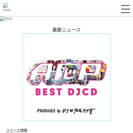
最新ニュース
リリース情報