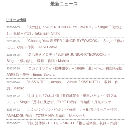
最新ニュース
リリース情報
『僕のほし / SUPER JUNIOR-RYEOWOOK』– Single「僕のほ
2026-08-05
し」収録 – 作詞：Takahashi Shiho
『Chasing You/ SUPER JUNIOR-RYEOWOOK』– Single「僕の
2026-08-05
ほし」収録 – 作詞：HASEGAWA
『名も無きメロディ/ SUPER JUNIOR-RYEOWOOK』–
2026-08-05
Single「僕のほし」収録 – 作詞：Mahiro
『ニガテオソロイ / 櫻井優衣』– Single「夏いぞん」初回限定版
2026-07-29
A/B収録 – 作詞：Emmy Sakura
『KISS N TELL / aespa』– Album「KISS N TELL」収録 – 作
2026-07-24
詞：Mahiro
『おまえら / 乃木坂46（五百城茉央・奥田いろは・中西アル
2026-07-22
ノ）』– Single「是非に及ばず」TYPE-D収録 – 作編曲：月光テツヤ
『ボンボン✩サンバ✩ボンバYeah！』– 配信リリース – 作詞：
2026-07-22
AMAMOGU 作曲：TOTEM HIM’S 編曲：結木シオリ
『推し活体操 / HICO』– SINGLE「推し活体操」収録 – 作詞：
2026-07-07