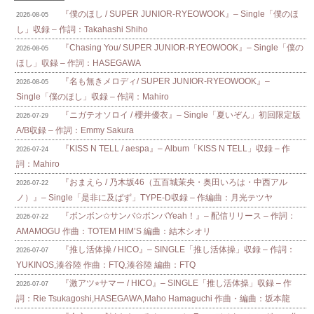
『僕のほし / SUPER JUNIOR-RYEOWOOK』– Single「僕のほ
2026-08-05
し」収録 – 作詞：Takahashi Shiho
『Chasing You/ SUPER JUNIOR-RYEOWOOK』– Single「僕の
2026-08-05
ほし」収録 – 作詞：HASEGAWA
『名も無きメロディ/ SUPER JUNIOR-RYEOWOOK』–
2026-08-05
Single「僕のほし」収録 – 作詞：Mahiro
『ニガテオソロイ / 櫻井優衣』– Single「夏いぞん」初回限定版
2026-07-29
A/B収録 – 作詞：Emmy Sakura
『KISS N TELL / aespa』– Album「KISS N TELL」収録 – 作
2026-07-24
詞：Mahiro
『おまえら / 乃木坂46（五百城茉央・奥田いろは・中西アル
2026-07-22
ノ）』– Single「是非に及ばず」TYPE-D収録 – 作編曲：月光テツヤ
『ボンボン✩サンバ✩ボンバYeah！』– 配信リリース – 作詞：
2026-07-22
AMAMOGU 作曲：TOTEM HIM’S 編曲：結木シオリ
『推し活体操 / HICO』– SINGLE「推し活体操」収録 – 作詞：
2026-07-07
YUKINOS,湊谷陸 作曲：FTQ,湊谷陸 編曲：FTQ
『激アツ⭐︎サマー / HICO』– SINGLE「推し活体操」収録 – 作
2026-07-07
詞：Rie Tsukagoshi,HASEGAWA,Maho Hamaguchi 作曲・編曲：坂本龍