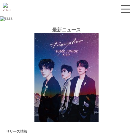
最新ニュース
リリース情報