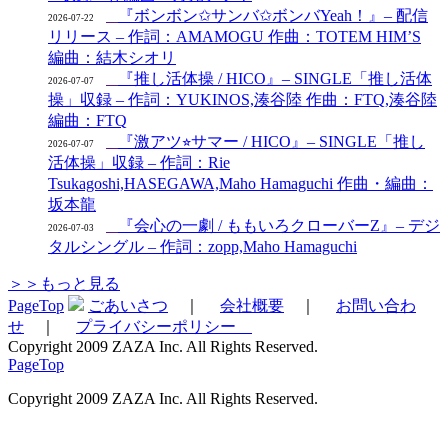
『ボンボン✩サンバ✩ボンバYeah！』– 配信
2026-07-22
リリース – 作詞：AMAMOGU 作曲：TOTEM HIM’S
編曲：結木シオリ
『推し活体操 / HICO』– SINGLE「推し活体
2026-07-07
操」収録 – 作詞：YUKINOS,湊谷陸 作曲：FTQ,湊谷陸
編曲：FTQ
『激アツ⭐︎サマー / HICO』– SINGLE「推し
2026-07-07
活体操」収録 – 作詞：Rie
Tsukagoshi,HASEGAWA,Maho Hamaguchi 作曲・編曲：
坂本龍
『会心の一劇 / ももいろクローバーZ』– デジ
2026-07-03
タルシングル – 作詞：zopp,Maho Hamaguchi
＞＞もっと見る
PageTop
ごあいさつ
｜
会社概要
｜
お問い合わ
せ
｜
プライバシーポリシー
Copyright 2009 ZAZA Inc. All Rights Reserved.
PageTop
Copyright 2009 ZAZA Inc. All Rights Reserved.