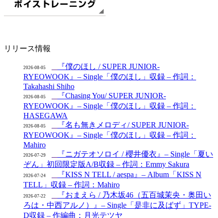
リリース情報
『僕のほし / SUPER JUNIOR-
2026-08-05
RYEOWOOK』– Single「僕のほし」収録 – 作詞：
Takahashi Shiho
『Chasing You/ SUPER JUNIOR-
2026-08-05
RYEOWOOK』– Single「僕のほし」収録 – 作詞：
HASEGAWA
『名も無きメロディ/ SUPER JUNIOR-
2026-08-05
RYEOWOOK』– Single「僕のほし」収録 – 作詞：
Mahiro
『ニガテオソロイ / 櫻井優衣』– Single「夏い
2026-07-29
ぞん」初回限定版A/B収録 – 作詞：Emmy Sakura
『KISS N TELL / aespa』– Album「KISS N
2026-07-24
TELL」収録 – 作詞：Mahiro
『おまえら / 乃木坂46（五百城茉央・奥田い
2026-07-22
ろは・中西アルノ）』– Single「是非に及ばず」TYPE-
D収録 – 作編曲：月光テツヤ