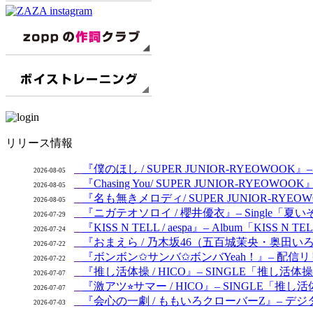
リリース情報
『僕のほし / SUPER JUNIOR-RYEOWOOK』– S
2026-08-05
『Chasing You/ SUPER JUNIOR-RYEOW
2026-08-05
『名も無きメロディ/ SUPER JUNIOR-RYEOWO
2026-08-05
『ニガテオソロイ / 櫻井優衣』– Single「夏いぞ
2026-07-29
『KISS N TELL / aespa』– Album「KISS N 
2026-07-24
『おまえら / 乃木坂46（五百城茉央・奥田いろは
2026-07-22
『ボンボン✩サンバ✩ボンバYeah！』– 配信リリ
2026-07-22
『推し活体操 / HICO』– SINGLE「推し活体
2026-07-07
『激アツ⭐︎サマー / HICO』– SINGLE「推し活体操
2026-07-07
『会心の一劇 / ももいろクローバーZ』– デジタルシン
2026-07-03