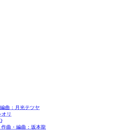
 作編曲：月光テツヤ
シオリ
Q
guchi 作曲・編曲：坂本龍