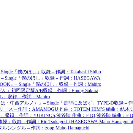
ingle「僕のほし」収録 – 作詞：Takahashi Shiho
OOK』– Single「僕のほし」収録 – 作詞：HASEGAWA
OK』– Single「僕のほし」収録 – 作詞：Mahiro
ん」初回限定版A/B収録 – 作詞：Emmy Sakura
TELL」収録 – 作詞：Mahiro
・中西アルノ）』– Single「是非に及ばず」TYPE-D収録 –
ース – 作詞：AMAMOGU 作曲：TOTEM HIM’S 編曲：結木
操」収録 – 作詞：YUKINOS,湊谷陸 作曲：FTQ,湊谷陸 編曲：FT
」収録 – 作詞：Rie Tsukagoshi,HASEGAWA,Maho Hama
グル – 作詞：zopp,Maho Hamaguchi