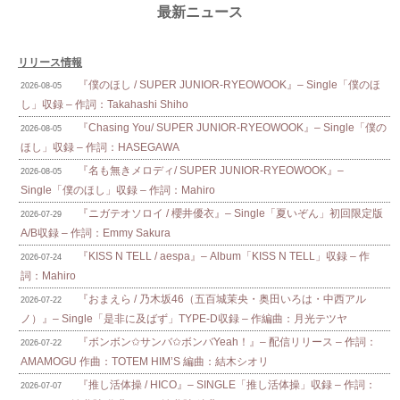
最新ニュース
リリース情報
『僕のほし / SUPER JUNIOR-RYEOWOOK』– Single「僕のほ
2026-08-05
し」収録 – 作詞：Takahashi Shiho
『Chasing You/ SUPER JUNIOR-RYEOWOOK』– Single「僕の
2026-08-05
ほし」収録 – 作詞：HASEGAWA
『名も無きメロディ/ SUPER JUNIOR-RYEOWOOK』–
2026-08-05
Single「僕のほし」収録 – 作詞：Mahiro
『ニガテオソロイ / 櫻井優衣』– Single「夏いぞん」初回限定版
2026-07-29
A/B収録 – 作詞：Emmy Sakura
『KISS N TELL / aespa』– Album「KISS N TELL」収録 – 作
2026-07-24
詞：Mahiro
『おまえら / 乃木坂46（五百城茉央・奥田いろは・中西アル
2026-07-22
ノ）』– Single「是非に及ばず」TYPE-D収録 – 作編曲：月光テツヤ
『ボンボン✩サンバ✩ボンバYeah！』– 配信リリース – 作詞：
2026-07-22
AMAMOGU 作曲：TOTEM HIM’S 編曲：結木シオリ
『推し活体操 / HICO』– SINGLE「推し活体操」収録 – 作詞：
2026-07-07