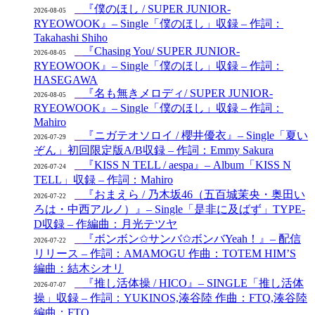
『僕のほし / SUPER JUNIOR-
2026-08-05
RYEOWOOK』– Single「僕のほし」収録 – 作詞：
Takahashi Shiho
『Chasing You/ SUPER JUNIOR-
2026-08-05
RYEOWOOK』– Single「僕のほし」収録 – 作詞：
HASEGAWA
『名も無きメロディ/ SUPER JUNIOR-
2026-08-05
RYEOWOOK』– Single「僕のほし」収録 – 作詞：
Mahiro
『ニガテオソロイ / 櫻井優衣』– Single「夏い
2026-07-29
ぞん」初回限定版A/B収録 – 作詞：Emmy Sakura
『KISS N TELL / aespa』– Album「KISS N
2026-07-24
TELL」収録 – 作詞：Mahiro
『おまえら / 乃木坂46（五百城茉央・奥田い
2026-07-22
ろは・中西アルノ）』– Single「是非に及ばず」TYPE-
D収録 – 作編曲：月光テツヤ
『ボンボン✩サンバ✩ボンバYeah！』– 配信
2026-07-22
リリース – 作詞：AMAMOGU 作曲：TOTEM HIM’S
編曲：結木シオリ
『推し活体操 / HICO』– SINGLE「推し活体
2026-07-07
操」収録 – 作詞：YUKINOS,湊谷陸 作曲：FTQ,湊谷陸
編曲：FTQ