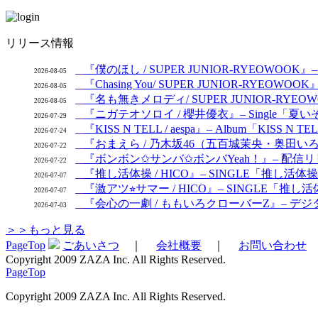
リリース情報
『僕のほし / SUPER JUNIOR-RYEOWOOK』– S
2026-08-05
『Chasing You/ SUPER JUNIOR-RYEOW
2026-08-05
『名も無きメロディ/ SUPER JUNIOR-RYEOWO
2026-08-05
『ニガテオソロイ / 櫻井優衣』– Single「夏いぞ
2026-07-29
『KISS N TELL / aespa』– Album「KISS N 
2026-07-24
『おまえら / 乃木坂46（五百城茉央・奥田いろは
2026-07-22
『ボンボン✩サンバ✩ボンバYeah！』– 配信リリ
2026-07-22
『推し活体操 / HICO』– SINGLE「推し活体
2026-07-07
『激アツ⭐︎サマー / HICO』– SINGLE「推し活体操
2026-07-07
『会心の一劇 / ももいろクローバーZ』– デジタルシン
2026-07-03
＞＞もっと見る
PageTop
ごあいさつ
｜
会社概要
｜
お問い合わせ
Copyright 2009 ZAZA Inc. All Rights Reserved.
PageTop
Copyright 2009 ZAZA Inc. All Rights Reserved.