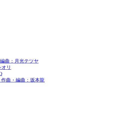
 作編曲：月光テツヤ
シオリ
Q
guchi 作曲・編曲：坂本龍