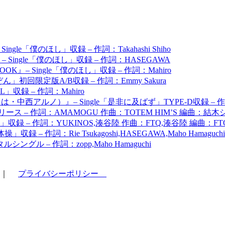
ingle「僕のほし」収録 – 作詞：Takahashi Shiho
OOK』– Single「僕のほし」収録 – 作詞：HASEGAWA
OK』– Single「僕のほし」収録 – 作詞：Mahiro
ん」初回限定版A/B収録 – 作詞：Emmy Sakura
TELL」収録 – 作詞：Mahiro
・中西アルノ）』– Single「是非に及ばず」TYPE-D収録 –
ース – 作詞：AMAMOGU 作曲：TOTEM HIM’S 編曲：結木
操」収録 – 作詞：YUKINOS,湊谷陸 作曲：FTQ,湊谷陸 編曲：FT
」収録 – 作詞：Rie Tsukagoshi,HASEGAWA,Maho Hama
グル – 作詞：zopp,Maho Hamaguchi
｜
プライバシーポリシー