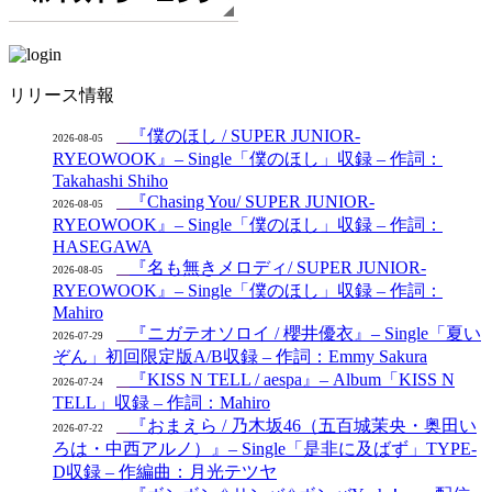
リリース情報
『僕のほし / SUPER JUNIOR-
2026-08-05
RYEOWOOK』– Single「僕のほし」収録 – 作詞：
Takahashi Shiho
『Chasing You/ SUPER JUNIOR-
2026-08-05
RYEOWOOK』– Single「僕のほし」収録 – 作詞：
HASEGAWA
『名も無きメロディ/ SUPER JUNIOR-
2026-08-05
RYEOWOOK』– Single「僕のほし」収録 – 作詞：
Mahiro
『ニガテオソロイ / 櫻井優衣』– Single「夏い
2026-07-29
ぞん」初回限定版A/B収録 – 作詞：Emmy Sakura
『KISS N TELL / aespa』– Album「KISS N
2026-07-24
TELL」収録 – 作詞：Mahiro
『おまえら / 乃木坂46（五百城茉央・奥田い
2026-07-22
ろは・中西アルノ）』– Single「是非に及ばず」TYPE-
D収録 – 作編曲：月光テツヤ