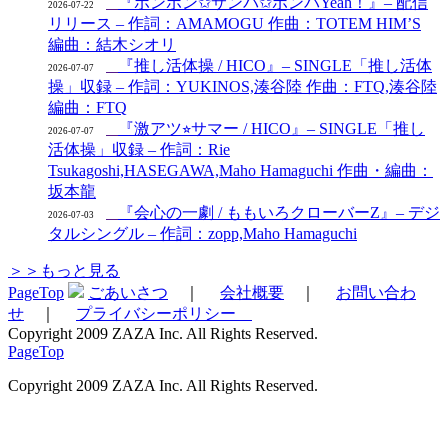
『ボンボン✩サンバ✩ボンバYeah！』– 配信
2026-07-22
リリース – 作詞：AMAMOGU 作曲：TOTEM HIM’S
編曲：結木シオリ
『推し活体操 / HICO』– SINGLE「推し活体
2026-07-07
操」収録 – 作詞：YUKINOS,湊谷陸 作曲：FTQ,湊谷陸
編曲：FTQ
『激アツ⭐︎サマー / HICO』– SINGLE「推し
2026-07-07
活体操」収録 – 作詞：Rie
Tsukagoshi,HASEGAWA,Maho Hamaguchi 作曲・編曲：
坂本龍
『会心の一劇 / ももいろクローバーZ』– デジ
2026-07-03
タルシングル – 作詞：zopp,Maho Hamaguchi
＞＞もっと見る
PageTop
ごあいさつ
｜
会社概要
｜
お問い合わ
せ
｜
プライバシーポリシー
Copyright 2009 ZAZA Inc. All Rights Reserved.
PageTop
Copyright 2009 ZAZA Inc. All Rights Reserved.