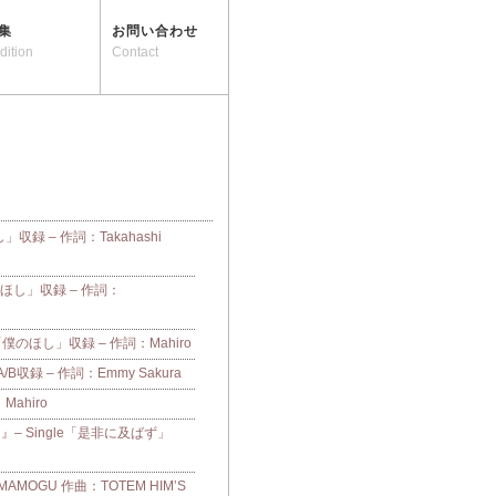
集
お問い合わせ
dition
Contact
し」収録 – 作詞：Takahashi
「僕のほし」収録 – 作詞：
e「僕のほし」収録 – 作詞：Mahiro
収録 – 作詞：Emmy Sakura
：Mahiro
– Single「是非に及ばず」
OGU 作曲：TOTEM HIM’S