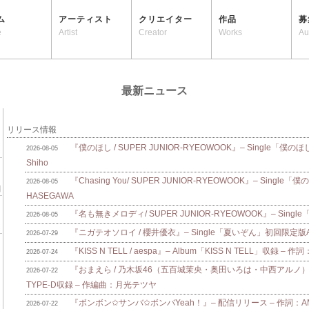
ム
アーティスト
クリエイター
作品
募
e
Artist
Creator
Works
Au
最新ニュース
リリース情報
『僕のほし / SUPER JUNIOR-RYEOWOOK』– Single「僕のほ
2026-08-05
Shiho
『Chasing You/ SUPER JUNIOR-RYEOWOOK』– Single
2026-08-05
HASEGAWA
『名も無きメロディ/ SUPER JUNIOR-RYEOWOOK』– Singl
2026-08-05
『ニガテオソロイ / 櫻井優衣』– Single「夏いぞん」初回限定版A/B
2026-07-29
『KISS N TELL / aespa』– Album「KISS N TELL」収録 – 作詞
2026-07-24
『おまえら / 乃木坂46（五百城茉央・奥田いろは・中西アルノ）』
2026-07-22
TYPE-D収録 – 作編曲：月光テツヤ
『ボンボン✩サンバ✩ボンバYeah！』– 配信リリース – 作詞：AMAM
2026-07-22