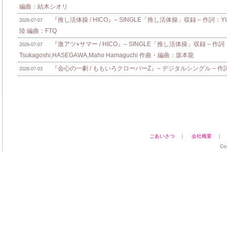
編曲：結木シオリ
『推し活体操 / HICO』– SINGLE「推し活体操」収録 – 作詞：Y
2026-07-07
陸 編曲：FTQ
『激アツ⭐︎サマー / HICO』– SINGLE「推し活体操」収録 – 作詞：
2026-07-07
Tsukagoshi,HASEGAWA,Maho Hamaguchi 作曲・編曲：坂本龍
『会心の一劇 / ももいろクローバーZ』– デジタルシングル – 作詞：zo
2026-07-03
ごあいさつ
｜
会社概要
Co