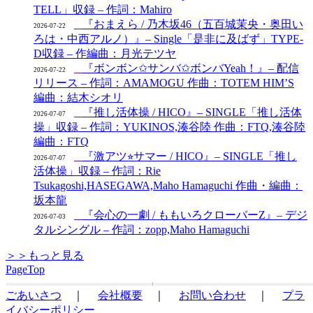
TELL」収録 – 作詞：Mahiro
『おまえら / 乃木坂46（五百城茉央・奥田い
2026-07-22
ろは・中西アルノ）』– Single「是非に及ばず」TYPE-
D収録 – 作編曲：月光テツヤ
『ボンボン✩サンバ✩ボンバYeah！』– 配信
2026-07-22
リリース – 作詞：AMAMOGU 作曲：TOTEM HIM’S
編曲：結木シオリ
『推し活体操 / HICO』– SINGLE「推し活体
2026-07-07
操」収録 – 作詞：YUKINOS,湊谷陸 作曲：FTQ,湊谷陸
編曲：FTQ
『激アツ⭐︎サマー / HICO』– SINGLE「推し
2026-07-07
活体操」収録 – 作詞：Rie
Tsukagoshi,HASEGAWA,Maho Hamaguchi 作曲・編曲：
坂本龍
『会心の一劇 / ももいろクローバーZ』– デジ
2026-07-03
タルシングル – 作詞：zopp,Maho Hamaguchi
＞＞もっと見る
PageTop
ごあいさつ
｜
会社概要
｜
お問い合わせ
｜
プラ
イバシーポリシー