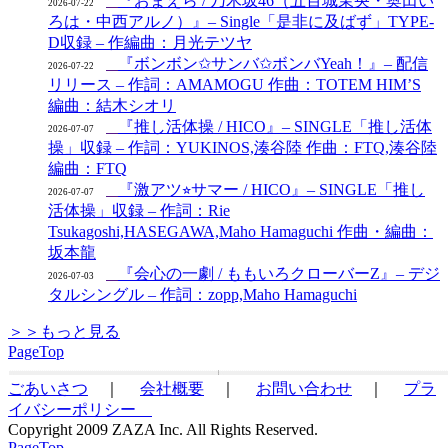
『おまえら / 乃木坂46（五百城茉央・奥田い
2026-07-22
ろは・中西アルノ）』– Single「是非に及ばず」TYPE-
D収録 – 作編曲：月光テツヤ
『ボンボン✩サンバ✩ボンバYeah！』– 配信
2026-07-22
リリース – 作詞：AMAMOGU 作曲：TOTEM HIM’S
編曲：結木シオリ
『推し活体操 / HICO』– SINGLE「推し活体
2026-07-07
操」収録 – 作詞：YUKINOS,湊谷陸 作曲：FTQ,湊谷陸
編曲：FTQ
『激アツ⭐︎サマー / HICO』– SINGLE「推し
2026-07-07
活体操」収録 – 作詞：Rie
Tsukagoshi,HASEGAWA,Maho Hamaguchi 作曲・編曲：
坂本龍
『会心の一劇 / ももいろクローバーZ』– デジ
2026-07-03
タルシングル – 作詞：zopp,Maho Hamaguchi
＞＞もっと見る
PageTop
ごあいさつ
｜
会社概要
｜
お問い合わせ
｜
プラ
イバシーポリシー
Copyright 2009 ZAZA Inc. All Rights Reserved.
PageTop