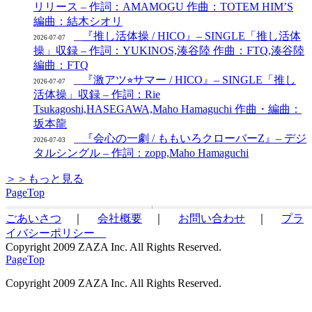
リリース – 作詞：AMAMOGU 作曲：TOTEM HIM’S
編曲：結木シオリ
『推し活体操 / HICO』– SINGLE「推し活体
2026-07-07
操」収録 – 作詞：YUKINOS,湊谷陸 作曲：FTQ,湊谷陸
編曲：FTQ
『激アツ⭐︎サマー / HICO』– SINGLE「推し
2026-07-07
活体操」収録 – 作詞：Rie
Tsukagoshi,HASEGAWA,Maho Hamaguchi 作曲・編曲：
坂本龍
『会心の一劇 / ももいろクローバーZ』– デジ
2026-07-03
タルシングル – 作詞：zopp,Maho Hamaguchi
＞＞もっと見る
PageTop
ごあいさつ
｜
会社概要
｜
お問い合わせ
｜
プラ
イバシーポリシー
Copyright 2009 ZAZA Inc. All Rights Reserved.
PageTop
Copyright 2009 ZAZA Inc. All Rights Reserved.