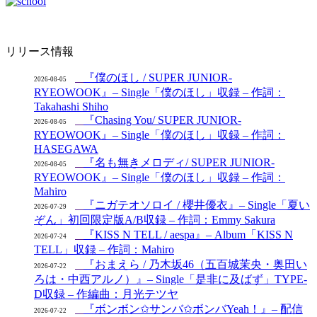
リリース情報
『僕のほし / SUPER JUNIOR-
2026-08-05
RYEOWOOK』– Single「僕のほし」収録 – 作詞：
Takahashi Shiho
『Chasing You/ SUPER JUNIOR-
2026-08-05
RYEOWOOK』– Single「僕のほし」収録 – 作詞：
HASEGAWA
『名も無きメロディ/ SUPER JUNIOR-
2026-08-05
RYEOWOOK』– Single「僕のほし」収録 – 作詞：
Mahiro
『ニガテオソロイ / 櫻井優衣』– Single「夏い
2026-07-29
ぞん」初回限定版A/B収録 – 作詞：Emmy Sakura
『KISS N TELL / aespa』– Album「KISS N
2026-07-24
TELL」収録 – 作詞：Mahiro
『おまえら / 乃木坂46（五百城茉央・奥田い
2026-07-22
ろは・中西アルノ）』– Single「是非に及ばず」TYPE-
D収録 – 作編曲：月光テツヤ
『ボンボン✩サンバ✩ボンバYeah！』– 配信
2026-07-22